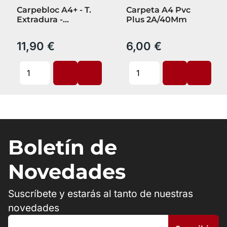
Carpebloc A4+ - T.
Carpeta A4 Pvc
Extradura -
Plus 2A/40Mm
Recambio 100 Hojas
5X5 - Ice Mint -
11,90 €
6,00 €
Scribzee
Boletín de
Novedades
Suscríbete y estarás al tanto de nuestras
novedades