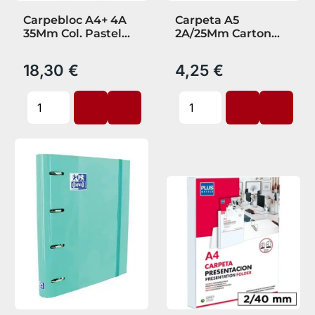
Carpebloc A4+ 4A
Carpeta A5
35Mm Col. Pastel
2A/25Mm Carton
Recambio 5X5 T.
Forrado Azul
extradura
18,30 €
4,25 €