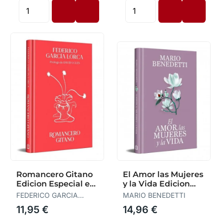
Romancero Gitano
El Amor las Mujeres
Edicion Especial en
y la Vida Edicion
Tapa Dura
Especial en
FEDERICO GARCIA
MARIO BENEDETTI
LORCA
11,95 €
14,96 €