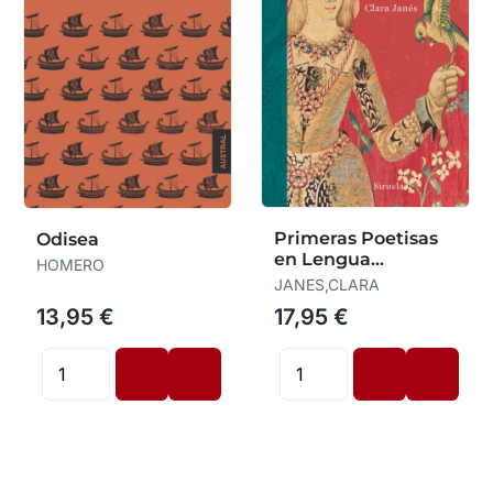
Primeras Poetisas
Odisea
en Lengua
HOMERO
Castellana,Las
JANES,CLARA
13,95 €
17,95 €