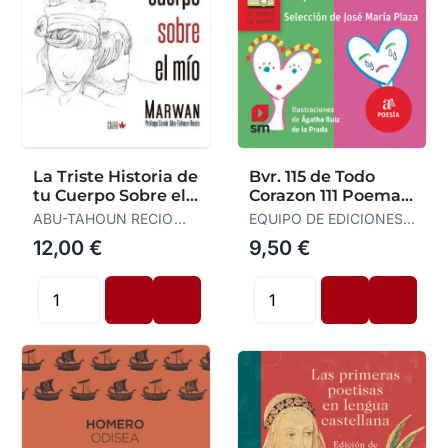
La Triste Historia de
Bvr. 115 de Todo
tu Cuerpo Sobre el
Corazon 111 Poemas
mío
de a
ABU-TAHOUN RECIO
EQUIPO DE EDICIONES
MARWAN
DE S M
12,00 €
9,50 €