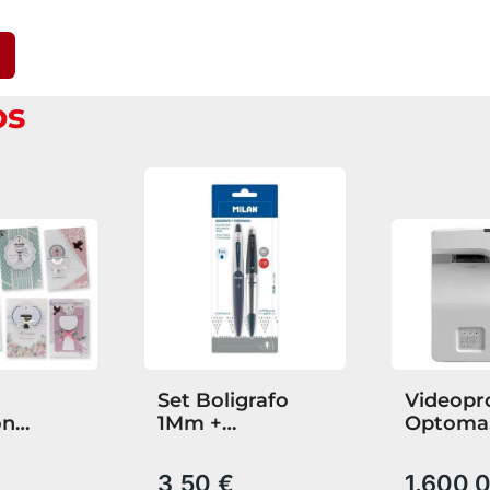
os
Set Boligrafo
Videopr
on
1Mm +
Optoma
Portaminas
W330Ust
ion 10X15
0,5Mm Silver
Ultra Co
3,50 €
1.600,