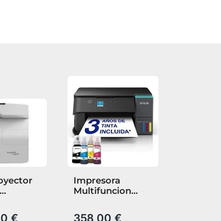
oyector
Impresora
Multifuncion
 Tiro
Epson Ecotank
rto
Et 2950 Color
00 €
358,00 €