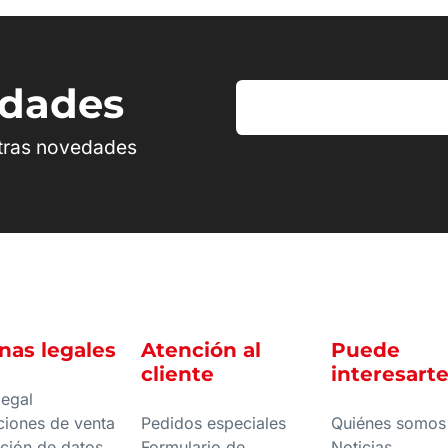
edades
stras novedades
nas legales
Atención al
Puede
cliente
interesart
legal
ciones de venta
Pedidos especiales
Quiénes somos
ción de datos
Formulario de
Noticias