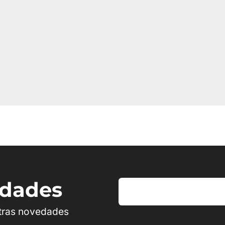
edades
stras novedades