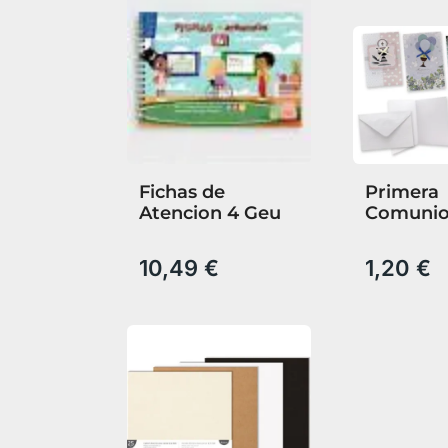
Fichas de
Primera
Atencion 4 Geu
Comuni
Tarjeta
Felicitac
10,49 €
1,20 €
cm