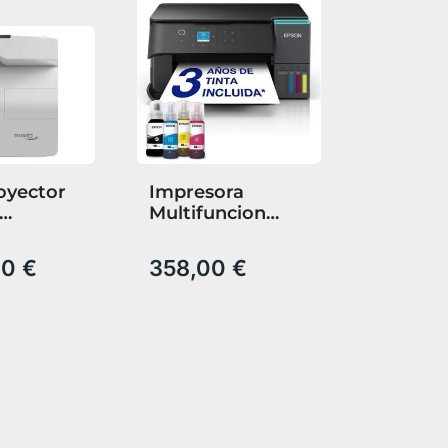
oyector
Impresora
Multifuncion
 Tiro
Epson Ecotank
rto
Et 2950 Color
00 €
358,00 €