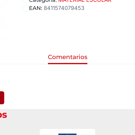
EAN:
8411574079453
Comentarios
os