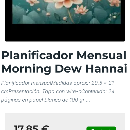
Planificador Mensual
Morning Dew Hannai
Planificador mensualMedidas aprox.: 29,5 x 21
cmPresentación: Tapa con wire-oContenido: 24
páginas en papel blanco de 100 gr ...
17,85 €