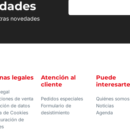
edades
stras novedades
nas legales
Atención al
Puede
cliente
interesart
legal
ciones de venta
Pedidos especiales
Quiénes somos
ción de datos
Formulario de
Noticias
ca de Cookies
desistimiento
Agenda
guración de
es