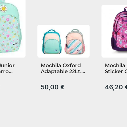
Junior
Mochila Oxford
Mochila 
arro
Adaptable 22Lt.
Sticker 
orld
Rpet Colores
€
50,00 €
46,20 