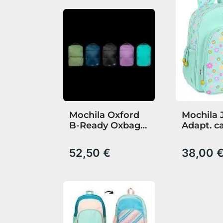
Mochila Oxford
Mochila 
B-Ready Oxbag
Adapt. c
Colores Varios
Smiley W
Summer
52,50 €
38,00 