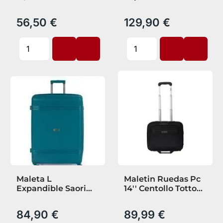
Brooklyn Azul
Gabol
56,50 €
129,90 €
Maleta L
Maletin Ruedas Pc
Expandible Saori
14'' Centollo Totto
Turquesa Gabol
Negro
84,90 €
89,99 €