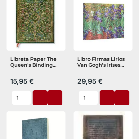
Libreta Paper The
Libro Firmas Lirios
Queen's Binding
Van Gogh's Irises
Pinnacle Mini Lend
Guest
15,95 €
29,95 €