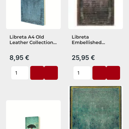
Libreta A4 Old
Libreta
Leather Collection
Embellished
Riviera Bold
Manuscripts
Michelangelo
8,95 €
25,95 €
Paperblanks