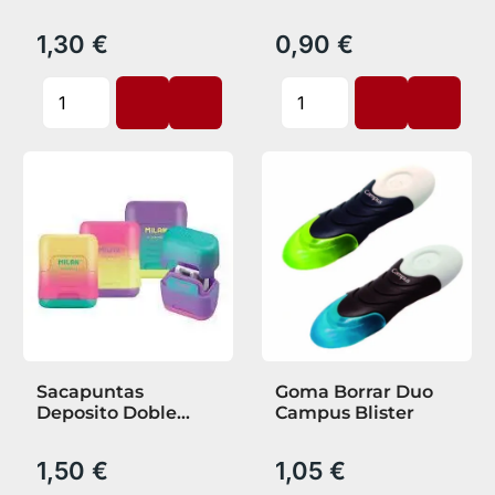
Boheme 6520 ud
1,30 €
0,90 €
Sacapuntas
Goma Borrar Duo
Deposito Doble
Campus Blister
Compac Sunset
1,50 €
1,05 €