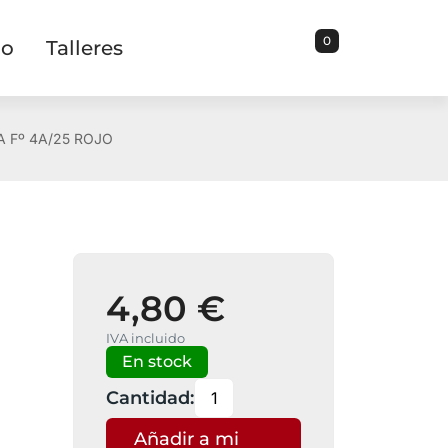
0
io
Talleres
 Fº 4A/25 ROJO
4,80 €
IVA incluido
En stock
Cantidad:
Añadir a mi