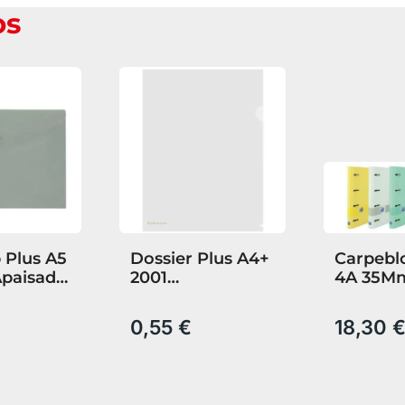
os
 Plus A5
Dossier Plus A4+
Carpebl
Apaisado
2001
4A 35Mm
hattan
Transparente
Pastel 
5X5 T. e
0,55 €
18,30 