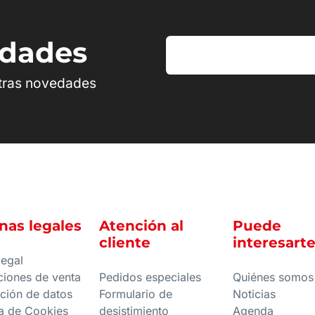
edades
stras novedades
nas legales
Atención al
Puede
cliente
interesart
legal
ciones de venta
Pedidos especiales
Quiénes somos
ción de datos
Formulario de
Noticias
ca de Cookies
desistimiento
Agenda