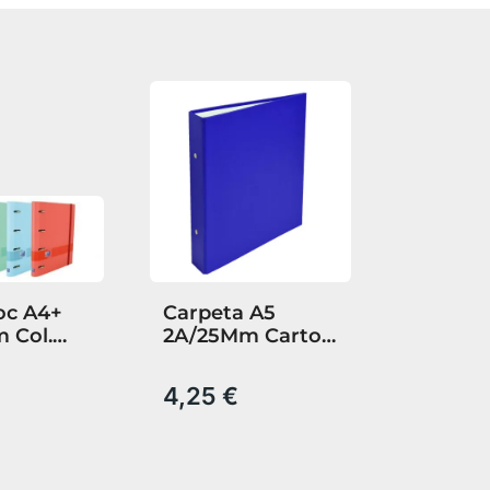
oc A4+
Carpeta A5
 Col.
2A/25Mm Carton
Recambio
Forrado Azul
xtradura
€
4,25 €