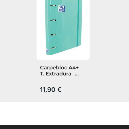
Carpebloc A4+ -
T. Extradura -
Recambio 100
Hojas 5X5 - Ice
11,90 €
Mint - Scribzee