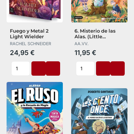
Fuego y Metal 2
6. Misterio de las
Light Wielder
Alas. (Little
Dragons)
RACHEL SCHNEIDER
AA.VV.
24,95 €
11,95 €