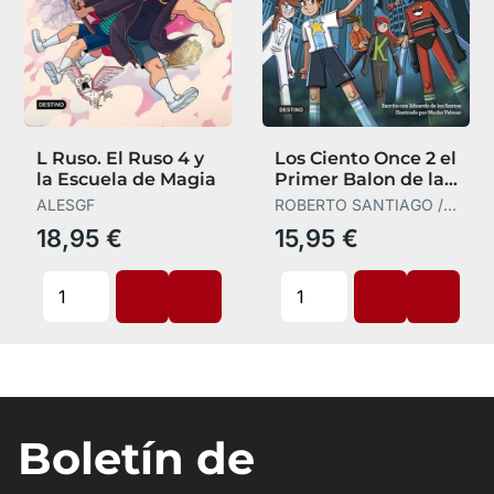
L Ruso. El Ruso 4 y
Los Ciento Once 2 el
la Escuela de Magia
Primer Balon de la
Historia
ALESGF
ROBERTO SANTIAGO /
EDUARDO DE LOS
18,95 €
15,95 €
SANTOS M
Boletín de