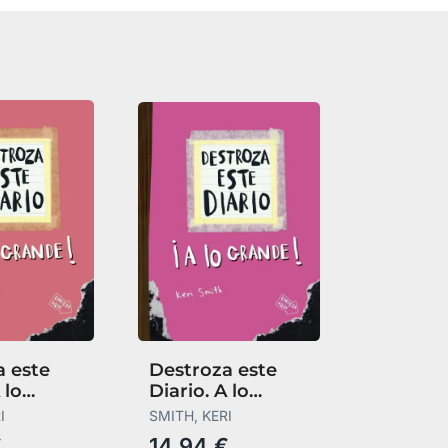
a este
Destroza este
 lo
Diario. A lo
- Naranja
Grande
I
SMITH, KERI
€
14,94 €