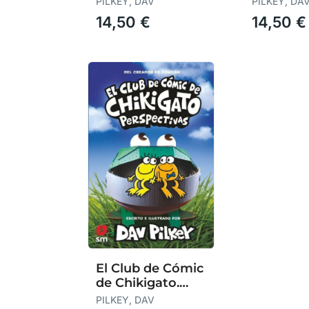
PILKEY, DAV
PILKEY, DA
14,50 €
14,50 €
El Club de Cómic
de Chikigato.
Perspectivas
PILKEY, DAV