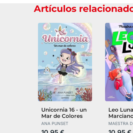
Artículos relacionad
Unicornia 16 - un
Leo Luna
Mar de Colores
Marciano
Colegio
ANA PUNSET
MAESTRA D
10,95 €
10,95 €