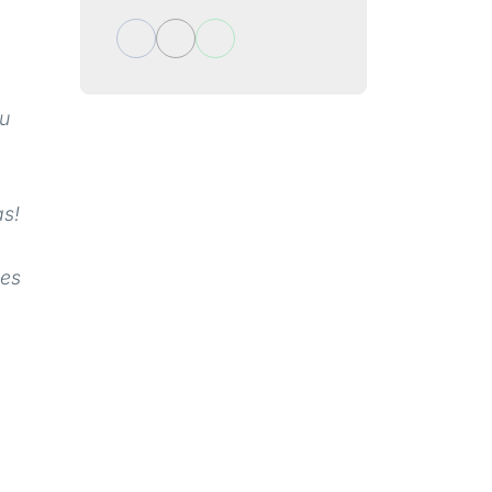
su
as!
 es