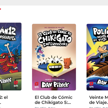
r
: el
El Club de Cómic
Veinte M
de Chikigato 5:
de Viaje
a
Influencers
Submar