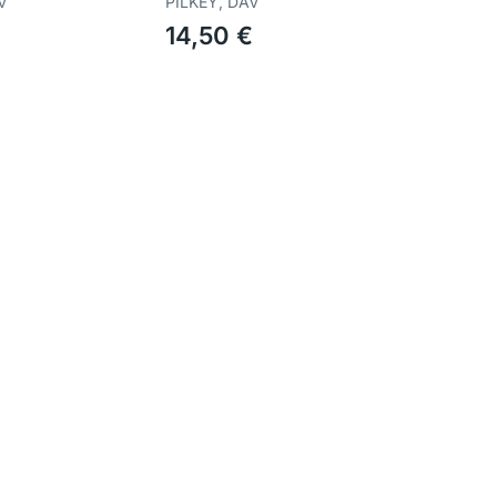
V
PILKEY, DAV
€
14,50 €