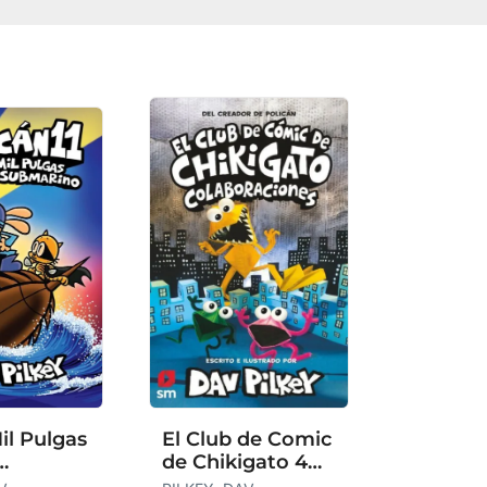
il Pulgas
El Club de Comic
de Chikigato 4
ino
Colaboraciones