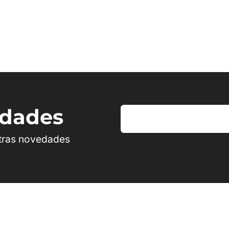
edades
stras novedades