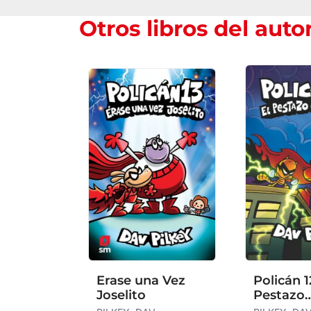
Otros libros del auto
Erase una Vez
Policán 12
Joselito
Pestazo
Escarlat