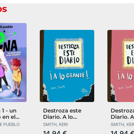
os
 1 - un
Destroza este
Destroz
 en el
Diario. A lo
Diario. A
Grande - Azul
Grande 
E PUEBLO
SMITH, KERI
SMITH, KER
Fluor
Fluor
14,94 €
14,94 