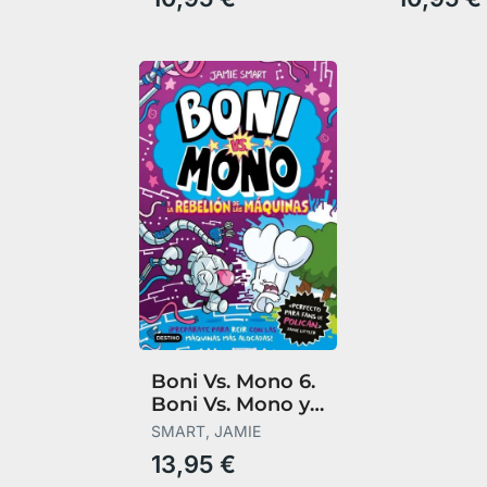
Boni Vs. Mono 6.
Boni Vs. Mono y
la Rebelion de la
SMART, JAMIE
13,95 €