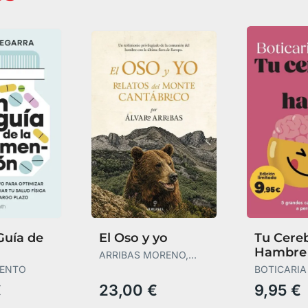
Guía de
El Oso y yo
Tu Cere
Hambre
ARRIBAS MORENO,
ntación
ÁLVARO
SENTO
BOTICARIA
BOTICARIA
€
23,00 €
9,95 €