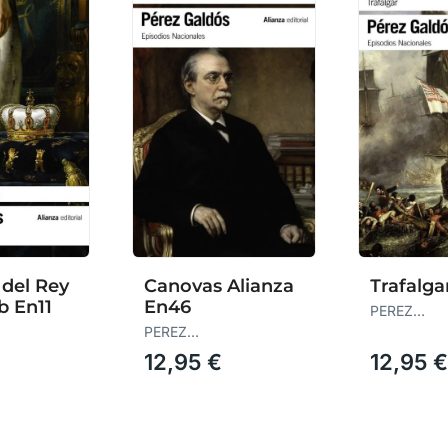
 del Rey
Canovas Alianza
Trafalga
b En11
En46
PEREZ
GALDOS,B
PEREZ
NITO
GALDOS,BENITO
12,95 €
12,95 