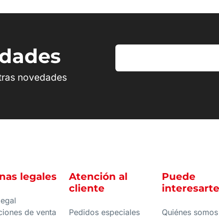
edades
stras novedades
nas legales
Atención al
Puede
cliente
interesart
legal
ciones de venta
Pedidos especiales
Quiénes somos