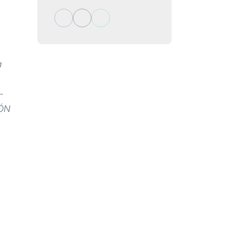
a
-
IÓN