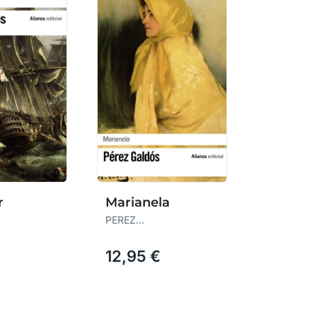
r
Marianela
PEREZ
ENITO
GALDOS,BENITO
€
12,95 €