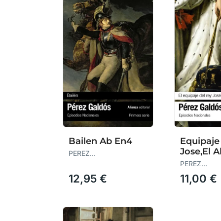
Bailen Ab En4
Equipaje
Jose,El A
PEREZ
GALDOS,BENITO
PEREZ
GALDOS,BE
12,95 €
11,00 €