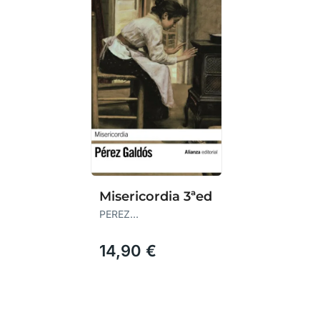
Misericordia 3ªed
PEREZ
GALDOS,BENITO
14,90 €