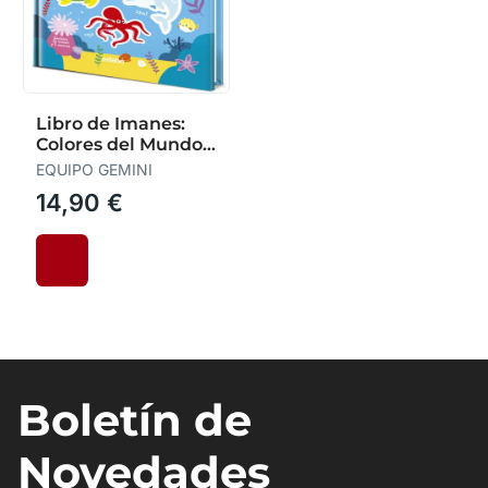
Libro de Imanes:
Colores del Mundo
Submarino
EQUIPO GEMINI
14,90 €
Boletín de
Novedades