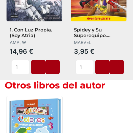
1. Con Luz Propia.
Spidey y Su
(Soy Atria)
Superequipo.
Aventura Pirata.
AMA, W
MARVEL
Pequecuentos
14,96 €
3,95 €
Otros libros del autor