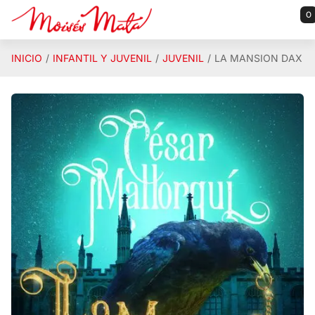
Saltar al contenido principal
0
INICIO
INFANTIL Y JUVENIL
JUVENIL
LA MANSION DAX