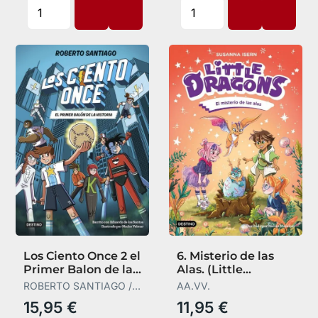
Los Ciento Once 2 el
6. Misterio de las
Primer Balon de la
Alas. (Little
Historia
Dragons)
ROBERTO SANTIAGO /
AA.VV.
EDUARDO DE LOS
15,95 €
11,95 €
SANTOS M