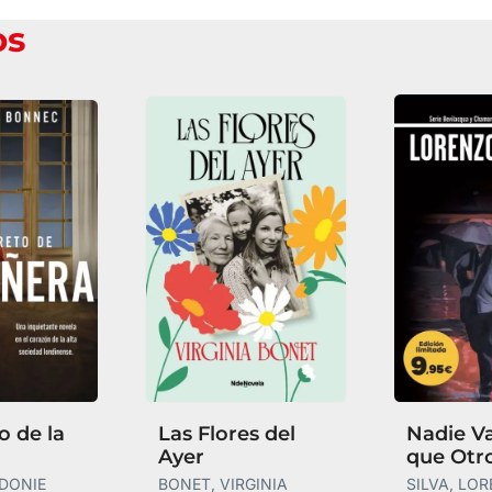
os
o de la
Las Flores del
Nadie V
Ayer
que Otr
IDONIE
BONET, VIRGINIA
SILVA, LO