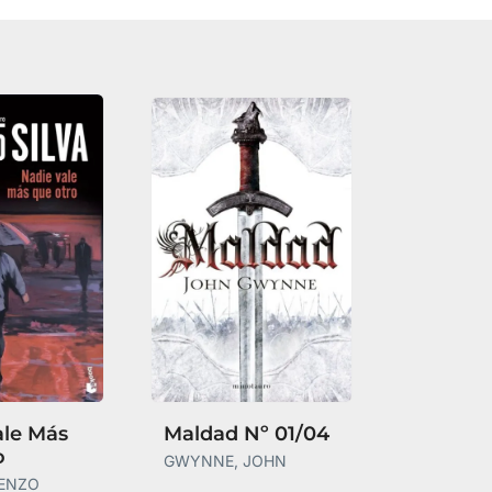
ale Más
Maldad Nº 01/04
o
GWYNNE, JOHN
RENZO