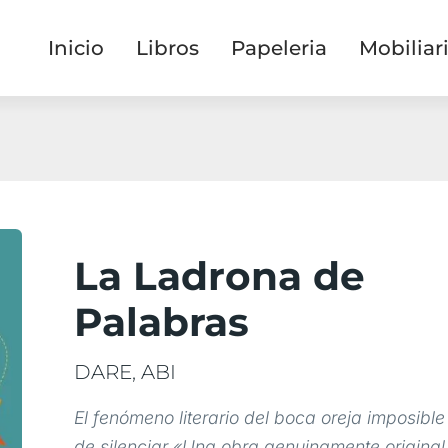
Inicio
Libros
Papeleria
Mobiliar
La Ladrona de
Palabras
DARE, ABI
El fenómeno literario del boca oreja imposible
de silenciar «Una obra genuinamente original