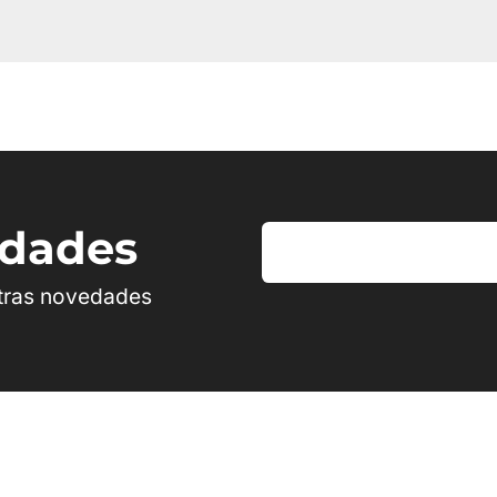
edades
stras novedades