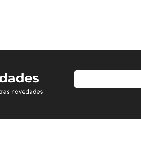
edades
stras novedades