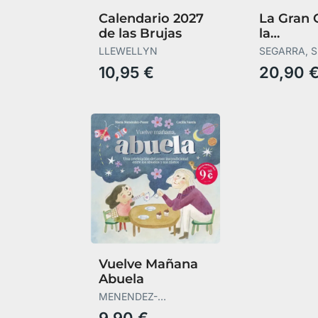
Calendario 2027
La Gran 
de las Brujas
la
Supleme
LLEWELLYN
SEGARRA, 
10,95 €
20,90 
Vuelve Mañana
Abuela
MENENDEZ-
PONTE,MARIA
9,90 €