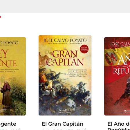
r
egente
El Gran Capitán
El Año d
Repúbli