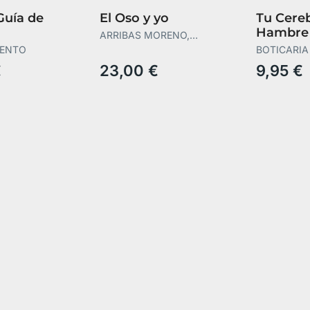
Guía de
El Oso y yo
Tu Cere
Hambre
ARRIBAS MORENO,
ntación
ÁLVARO
SENTO
BOTICARIA
BOTICARIA
€
23,00 €
9,95 €