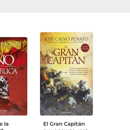
e la
El Gran Capitán
ca