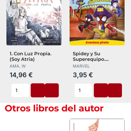
1. Con Luz Propia.
Spidey y Su
(Soy Atria)
Superequipo.
Aventura Pirata.
AMA, W
MARVEL
Pequecuentos
14,96 €
3,95 €
Otros libros del autor