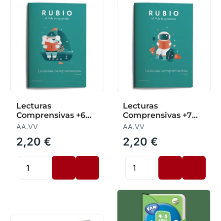
Lecturas
Lecturas
Comprensivas +6
Comprensivas +7
Años 24 (Verde)
Años 24 (Verde)
AA.VV
AA.VV
2,20 €
2,20 €