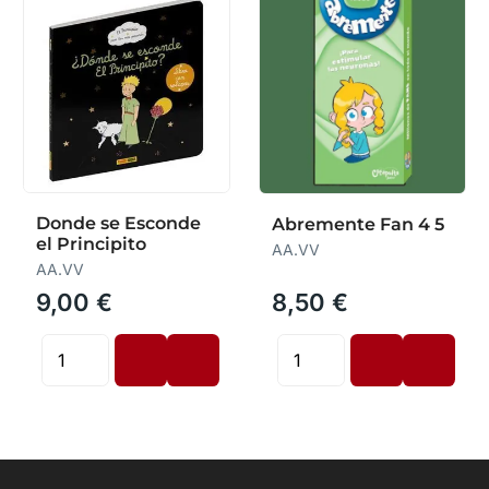
Donde se Esconde
Abremente Fan 4 5
el Principito
AA.VV
AA.VV
9,00 €
8,50 €