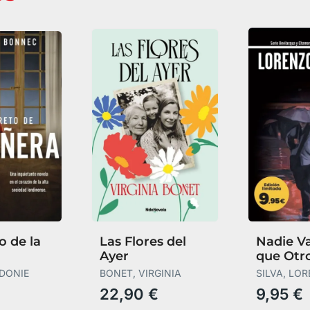
o de la
Las Flores del
Nadie V
Ayer
que Otr
IDONIE
BONET, VIRGINIA
SILVA, LO
22,90 €
9,95 €