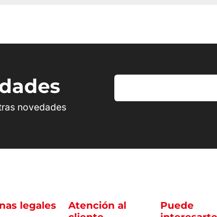
edades
stras novedades
nas legales
Atención al
Puede