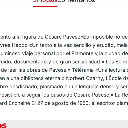
iento a la figura de Cesare Pavese«Es imposible no de
ivres Hebdo «Un texto a la vez sencillo y erudito, me
minoso viaje personal por el Piamonte y la ciudad de 
struido, documentado y de gran sensibilidad.» Les Écho
to de leer las obras de Pavese.» Télérama «Una lectura
tan a una biblioteca eterna.» Norbert Czarny, LÉcole 
mbre desdichado, plasmado en un lenguaje denso y se
rresistible a seguir los pasos de Cesare Pavese.» La R
d Enchainé El 27 de agosto de 1950, el escritor piam
os