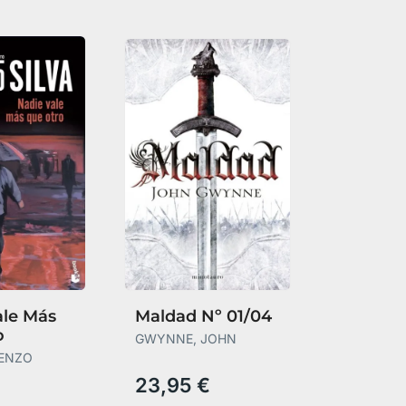
ale Más
Maldad Nº 01/04
o
GWYNNE, JOHN
RENZO
23,95 €