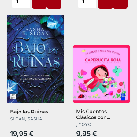
Mis Cuentos
Bajo las Ruinas
Clásicos con
SLOAN, SASHA
Texturas.
, YOYO
Caperucita Roja
19,95 €
9,95 €