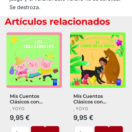
Se destroza.
Artículos relacionados
Mis Cuentos
Mis Cuentos
Clásicos con
Clásicos con
Texturas. Los Tres
Texturas. El Libro de
, YOYO
, YOYO
Cerditos
la Selva
9,95 €
9,95 €