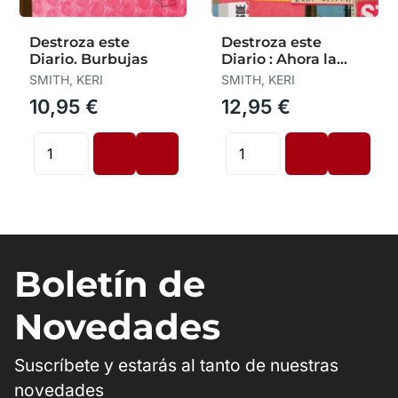
Destroza este
Destroza este
Diario. Burbujas
Diario : Ahora la
Revolución Es a
SMITH, KERI
SMITH, KERI
Todo Color
10,95 €
12,95 €
Boletín de
Novedades
Suscríbete y estarás al tanto de nuestras
novedades