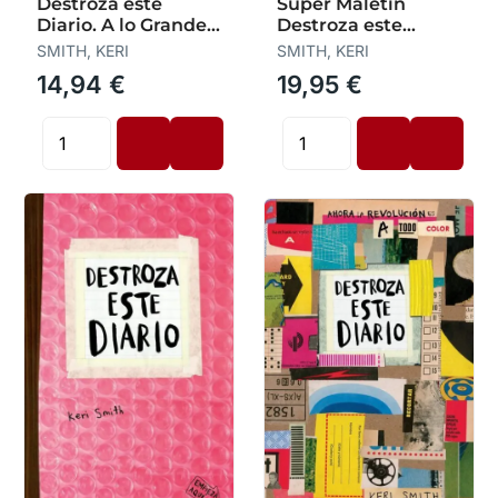
Destroza este
Súper Maletín
Diario. A lo Grande -
Destroza este
Azul Fluor
Diario. Ahora a Todo
SMITH, KERI
SMITH, KERI
Color
14,94 €
19,95 €