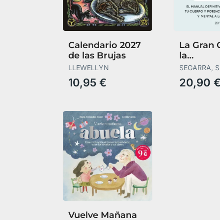
Calendario 2027
La Gran 
de las Brujas
la
Supleme
LLEWELLYN
SEGARRA, 
10,95 €
20,90 
Vuelve Mañana