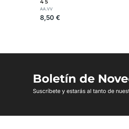
4 5
AA.VV
8,50 €
Boletín de Nov
Suscríbete y estarás al tanto de nue