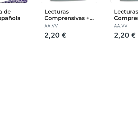
a de
Lecturas
Lectura
spañola
Comprensivas +6
Compren
Años 24 (Verde)
Años 24 
AA.VV
AA.VV
2,20 €
2,20 €