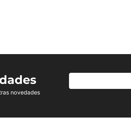
edades
stras novedades