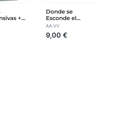
s
Donde se
sivas +7
Esconde el
(Verde)
Principito
AA.VV
9,00 €