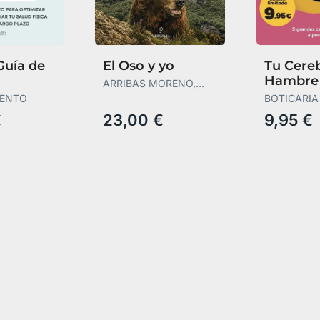
Guía de
El Oso y yo
Tu Cere
Hambre
ARRIBAS MORENO,
ntación
ÁLVARO
SENTO
BOTICARIA
BOTICARIA
€
23,00 €
9,95 €