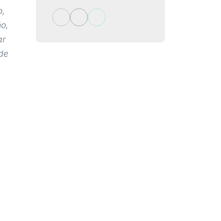
o,
ño,
ar
de