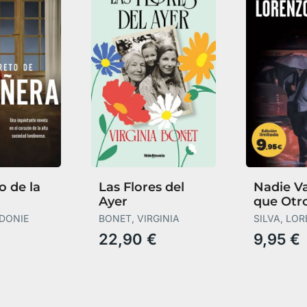
o de la
Las Flores del
Nadie V
Ayer
que Otr
IDONIE
BONET, VIRGINIA
SILVA, LO
22,90 €
9,95 €