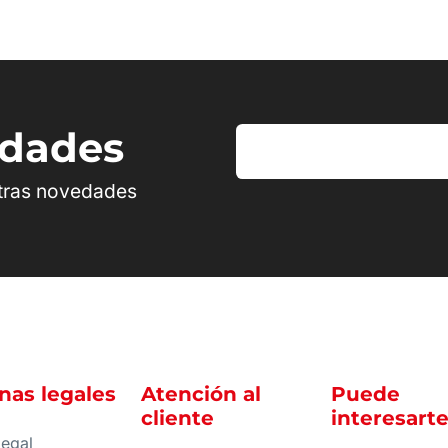
edades
stras novedades
nas legales
Atención al
Puede
cliente
interesart
legal