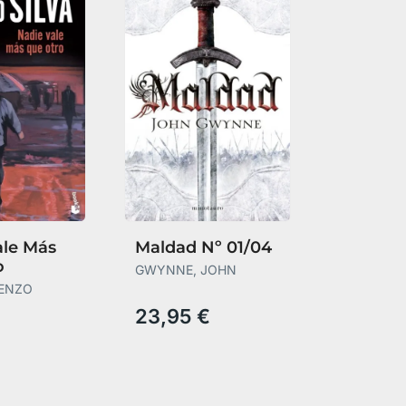
ale Más
Maldad Nº 01/04
o
GWYNNE, JOHN
RENZO
23,95 €