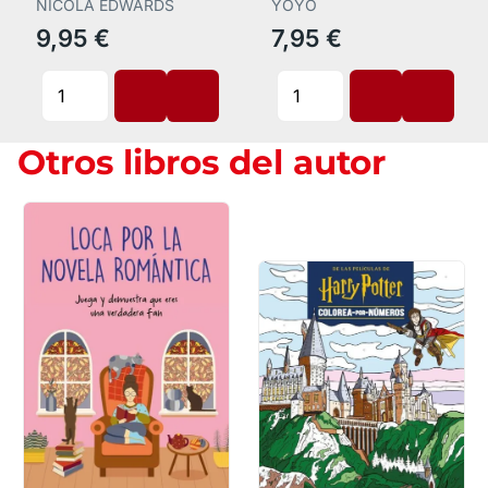
Carton con Tro
NICOLA EDWARDS
YOYO
9,95 €
7,95 €
Otros libros del autor