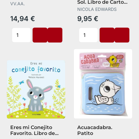
Sol. Libro de Carton
VV.AA.
con Troquel
NICOLA EDWARDS
14,94 €
9,95 €
Eres mi Conejito
Acuacadabra.
Favorito. Libro de
Patito