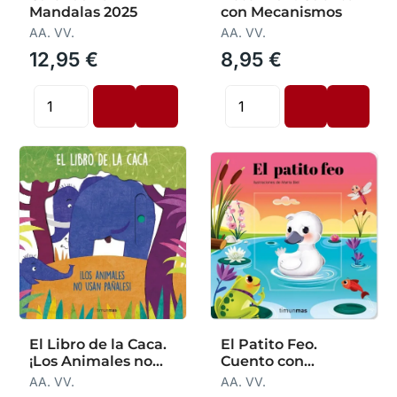
Mandalas 2025
con Mecanismos
AA. VV.
AA. VV.
12,95 €
8,95 €
El Libro de la Caca.
El Patito Feo.
¡Los Animales no
Cuento con
Usan Pañales
Mecanismos
AA. VV.
AA. VV.