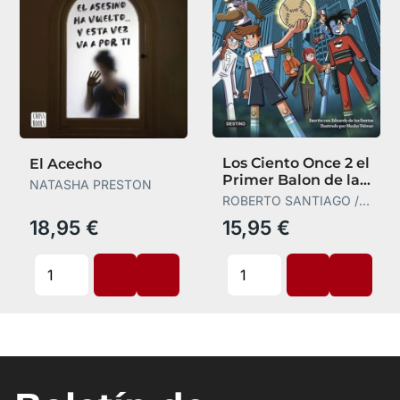
Los Ciento Once 2 el
El Acecho
Primer Balon de la
NATASHA PRESTON
Historia
ROBERTO SANTIAGO /
EDUARDO DE LOS
18,95 €
15,95 €
SANTOS M