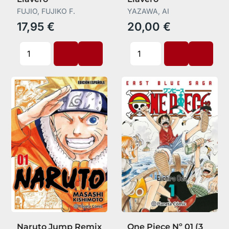
FUJIO, FUJIKO F.
YAZAWA, AI
17,95 €
20,00 €
Naruto Jump Remix
One Piece Nº 01 (3