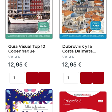
Guía Visual Top 10
Dubrovnik y la
Copenhague
Costa Dalmata
Guias Visuales
VV. AA.
VV. AA.
Top10
12,95 €
12,95 €