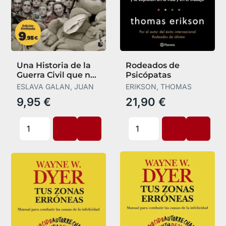
Una Historia de la
Rodeados de
Guerra Civil que no
Psicópatas
Va a Gustar a Nadie
ESLAVA GALAN, JUAN
ERIKSON, THOMAS
9,95 €
21,90 €