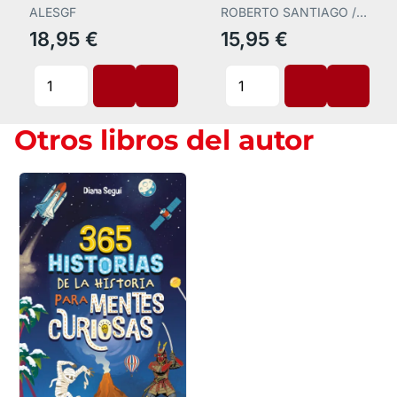
Historia
ALESGF
ROBERTO SANTIAGO /
EDUARDO DE LOS
18,95 €
15,95 €
SANTOS M
Otros libros del autor