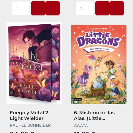
Fuego y Metal 2
6. Misterio de las
Light Wielder
Alas. (Little
Dragons)
RACHEL SCHNEIDER
AA.VV.